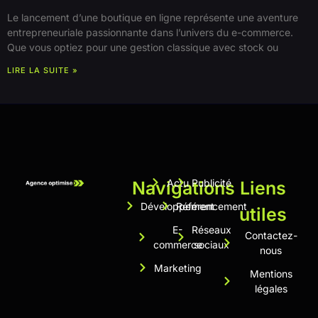
Le lancement d’une boutique en ligne représente une aventure
entrepreneuriale passionnante dans l’univers du e-commerce.
Que vous optiez pour une gestion classique avec stock ou
LIRE LA SUITE »
Actu
Publicité
Navigations
Liens
Développement
Référencement
utiles
E-
Réseaux
Contactez-
commerce
sociaux
nous
Marketing
Mentions
légales